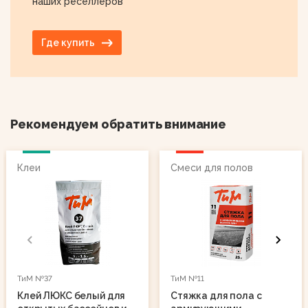
наших реселлеров
Где купить
Рекомендуем обратить внимание
Клеи
Смеси для полов
ТиМ №37
ТиМ №11
Клей ЛЮКС белый для
Стяжка для пола с