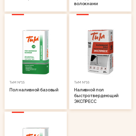
волокнами
ТиМ №15
ТиМ №16
Пол наливной базовый
Наливной пол
быстротвердеющий
ЭКСПРЕСС