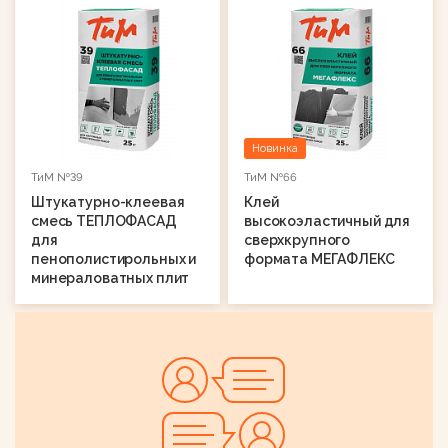
Новинка
ТиМ №39
ТиМ №66
Штукатурно-клеевая
Клей
смесь ТЕПЛОФАСАД
высокоэластичный для
для
сверхкрупного
пенополистирольных и
формата МЕГАФЛЕКС
минераловатных плит