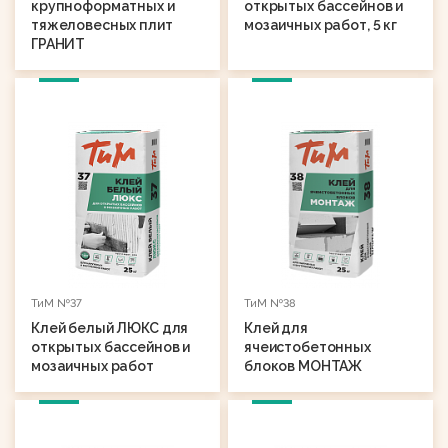
крупноформатных и
открытых бассейнов и
тяжеловесных плит
мозаичных работ, 5 кг
ГРАНИТ
ТиМ №37
ТиМ №38
Клей белый ЛЮКС для
Клей для
открытых бассейнов и
ячеистобетонных
мозаичных работ
блоков МОНТАЖ